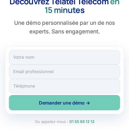
Découvrez Telatel Telecom
en
15 minutes
Une démo personnalisée par un de nos
experts. Sans engagement.
Votre nom
Email professionnel
Téléphone
Demander une démo →
Ou appelez-nous :
01 55 93 12 12