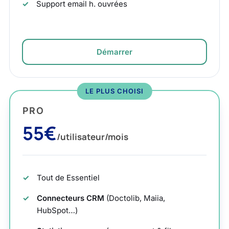
Support email h. ouvrées
Démarrer
LE PLUS CHOISI
PRO
55€
/utilisateur/mois
Tout de Essentiel
Connecteurs CRM
(Doctolib, Maiia,
HubSpot…)