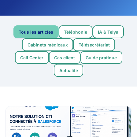
Tous les articles
Téléphonie
IA & Telya
Cabinets médicaux
Télésecrétariat
Call Center
Cas client
Guide pratique
Actualité